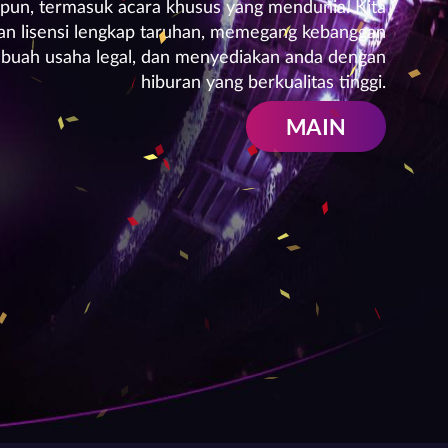
pun, termasuk acara khusus yang mendunia. Kita
an lisensi lengkap taruhan, memegang kebanggan
buah usaha legal, dan menyediakan anda dengan
hiburan yang berkualitas tinggi.
MAIN