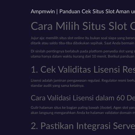
Ampmwin | Panduan Cek Situs Slot Aman 
Cara Milih Situs Slo
Jujur aja: memilih situs slot online itu bukan soal siapa yang bera
ditarik atau saldo tiba-tiba dibekukan sepihak. Saat Anda bermain 
Di sinilah pentingnya berlabuh pada platform penyedia slot yang sud
utama hanya dalam waktu kurang dari 10 menit. Berikut panduan 
1. Cek Validitas Lisensi 
Lisensi adalah jaminan pengawasan regulasi. Regulator resmi ber
standar audit yang sama ketatnya.
Cara Validasi Lisensi dalam 60 De
Gulir halaman situs ke bagian paling bawah (
footer
). Agen slot y
akan langsung mengarahkan Anda ke halaman validator domain milik
2. Pastikan Integrasi Serve