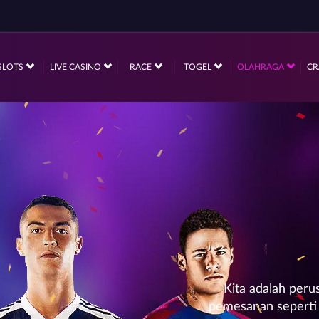
SLOTS
LIVE CASINO
RACE
TOGEL
OLAHRAGA
CR
Kita adalah peru
pemesanan seperti 