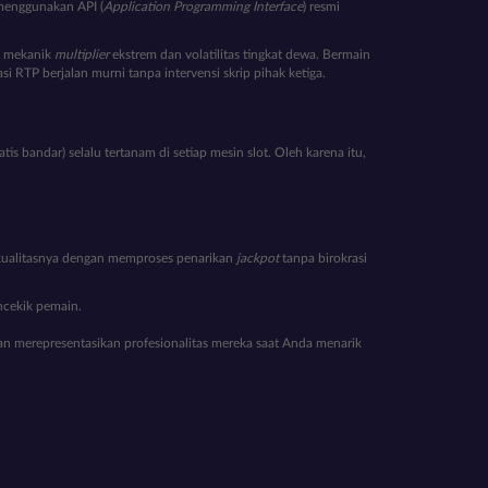
 menggunakan API (
Application Programming Interface
) resmi
an mekanik
multiplier
ekstrem dan volatilitas tingkat dewa. Bermain
si RTP berjalan murni tanpa intervensi skrip pihak ketiga.
s bandar) selalu tertanam di setiap mesin slot. Oleh karena itu,
ualitasnya dengan memproses penarikan
jackpot
tanpa birokrasi
ncekik pemain.
an merepresentasikan profesionalitas mereka saat Anda menarik