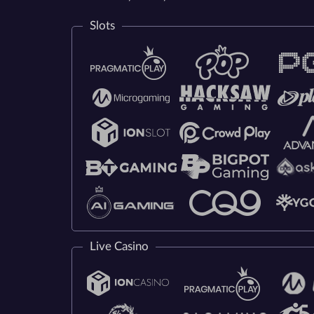
Slots
Live Casino