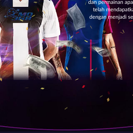
dan permainan apa
telah mendapatk
dengan menjadi se