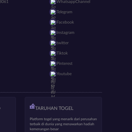
8061
WhatsappChannel
Telegram
Facebook
Instagram
twitter
Tiktok
Pinterest
Youtube
O
TARUHAN TOGEL
Platform togel yang menarik dari perusahan
terbaik di dunia yang menawarkan hadiah
kemenangan besar