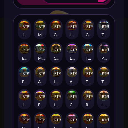
RTP
98%
RTP
RTP
96%
RTP
RTP
98%
RTP
96%
Jalapeno
MahJong Gold 2
Golden Maitreya Buddha
Jalapeno 2
Golden Fuwa
Zorro
RTP
95%
RTP
96%
RTP
96%
RTP
96%
RTP
96%
RTP
98%
Emperor Auspicious
Mahjong Infinity
Cleopatra
Lucky Wheel Deluxe
The King Of Olympus
Pirate Attack
RTP
95%
RTP
97%
RTP
95%
RTP
95%
RTP
97%
RTP
96%
Poseidon
Almighty Zeus
Lucky Wheel
Arctic King
Taichi Boy
Three Kings
RTP
98%
RTP
96%
RTP
RTP
87%
RTP
81%
RTP
Jalapeno Burst
Fever 777
Legend of Aztec
Caribbean Treasure
Royale Expedition
Ice Age Mammoths
RTP
94%
RTP
94%
RTP
RTP
79%
RTP
94%
RTP
89%