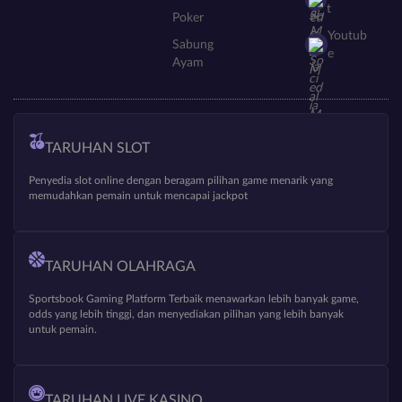
t
Poker
Youtub
Sabung
e
Ayam
TARUHAN SLOT
Penyedia slot online dengan beragam pilihan game menarik yang
memudahkan pemain untuk mencapai jackpot
TARUHAN OLAHRAGA
Sportsbook Gaming Platform Terbaik menawarkan lebih banyak game,
odds yang lebih tinggi, dan menyediakan pilihan yang lebih banyak
untuk pemain.
TARUHAN LIVE KASINO