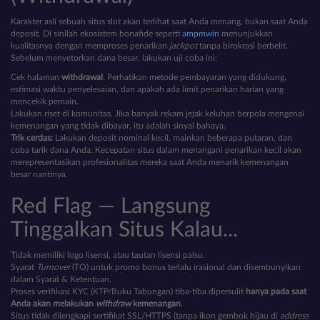
Karakter asli sebuah situs slot akan terlihat saat Anda menang, bukan saat Anda
deposit. Di sinilah ekosistem bonafide seperti
ampmwin
menunjukkan
kualitasnya dengan memproses penarikan
jackpot
tanpa birokrasi berbelit.
Sebelum menyetorkan dana besar, lakukan uji coba ini:
Cek halaman
withdrawal
: Perhatikan metode pembayaran yang didukung,
estimasi waktu penyelesaian, dan apakah ada limit penarikan harian yang
mencekik pemain.
Lakukan riset di komunitas. Jika banyak rekam jejak keluhan berpola mengenai
kemenangan yang tidak dibayar, itu adalah sinyal bahaya.
Trik cerdas:
Lakukan deposit nominal kecil, mainkan beberapa putaran, dan
coba tarik dana Anda. Kecepatan situs dalam menangani penarikan kecil akan
merepresentasikan profesionalitas mereka saat Anda menarik kemenangan
besar nantinya.
Red Flag — Langsung
Tinggalkan Situs Kalau...
Tidak memiliki logo lisensi, atau tautan lisensi palsu.
Syarat
Turnover
(TO) untuk promo bonus terlalu irasional dan disembunyikan
dalam Syarat & Ketentuan.
Proses verifikasi KYC (KTP/Buku Tabungan) tiba-tiba dipersulit
hanya pada saat
Anda akan melakukan
withdraw
kemenangan
.
Situs tidak dilengkapi sertifikat SSL/HTTPS (tanpa ikon gembok hijau di
address