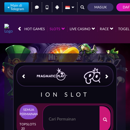
Main di
MASUK
DAF
Telegram
IDR
12,732,528,
HOT GAMES
SLOTS
LIVE CASINO
RACE
TOGE
ION SLOT
SEMUA
PERMAINAN
TOP
SLOTS
20