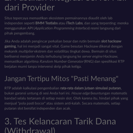
dari Provider
Situs tepercaya memastikan ekosistem permainannya diaudit oleh lab
independen seperti
BMM Testlabs
atau
iTech Labs
, dan yang terpenting: mereka
menggunakan API (
Application Programming Interface
) resmi langsung dari
pihak pengembang.
Jika Anda adalah pengincar perkalian besar dan rutin bermain
slot hacksaw
gaming
, hal ini menjadi sangat vital. Game besutan Hacksaw dikenal dengan
mekanik
multiplier
ekstrem dan volatilitas tingkat dewa. Bermain di situs
berlisensi menjamin Anda terhubung langsung ke
server engine
Hacksaw,
memastikan algoritma
Random Number Generator
(RNG) dan spesifikasi RTP
berjalan murni tanpa intervensi skrip pihak ketiga.
Jangan Tertipu Mitos "Pasti Menang"
RTP adalah kalkulasi pengembalian
rata-rata dalam jutaan simulasi putaran
,
bukan garansi untung di sesi Anda hari ini.
House edge
(keuntungan matematis
bandar) selalu tertanam di setiap mesin slot. Oleh karena itu, hindari pihak yang
menjual "pola pasti bocor" atau sistem anti-kalah. Secara matematis, setiap
putaran slot bersifat independen dan acak.
3. Tes Kelancaran Tarik Dana
(Withdrawal)