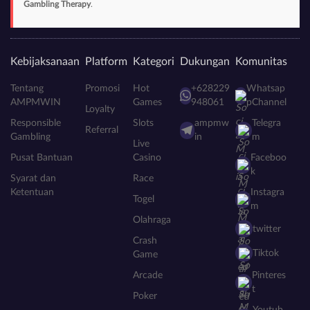
Gambling Therapy
.
Kebijaksanaan
Platform
Kategori
Dukungan
Komunitas
Tentang
Promosi
Hot
+628229
Whatsap
AMPMWIN
Games
948061
pChannel
Loyalty
Responsible
Slots
ampmw
Telegra
Referral
Gambling
in
m
Live
Pusat Bantuan
Casino
Faceboo
k
Syarat dan
Race
Ketentuan
Instagra
Togel
m
Olahraga
twitter
Crash
Tiktok
Game
Arcade
Pinteres
t
Poker