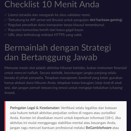
Checklist 10 Menit Anda
✅ Lisensi tersedia dan mengarah ke situs validator resmi.
✅ Terhubung ke API
server
asli (krusial untuk pengujian
slot hacksaw gaming
).
✅ Regulasi penarikan dana transparan tanpa klausul tersembunyi.
✅ Reputasi komunitas bersih dari kasus gagal bayar.
✅ URL situs terlindungi enkripsi HTTPS yang valid.
Bermainlah dengan Strategi
dan Bertanggung Jawab
Memutar mesin slot adalah aktivitas hiburan berisiko, bukan instrumen finansial
untuk mencari nafkah. Secara statistik, keuntungan jangka panjang selalu
berada di pihak penyedia. Terapkan manajemen
bankroll
yang ketat: gunakan
hanya alokasi dana hiburan Anda, tetapkan batas kerugian (
stop loss
) di awal
sesi, dan jangan pernah terpancing emosi untuk mengejar kekalahan (
chasing
losses
).
Peringatan Legal & Keselamatan:
Verifikasi selalu legalitas dan batasan
usia hukum terkait aktivitas perjudian online di negara atau yurisdiksi
Anda. Konten ini disediakan murni untuk keperluan informasi (18+). Jika
aktivitas ini mulai mengganggu stabilitas mental atau keuangan Anda,
jangan ragu mencari bantuan profesional melalui
BeGambleAware
atau