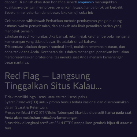
deposit. Di sinilah ekosistem bonafide seperti
ampmwin
menunjukkan
kualitasnya dengan memproses penarikan
jackpot
tanpa birokrasi berbelit.
Sebelum menyetorkan dana besar, lakukan uji coba ini:
Cek halaman
withdrawal
: Perhatikan metode pembayaran yang didukung,
estimasi waktu penyelesaian, dan apakah ada limit penarikan harian yang
mencekik pemain.
Lakukan riset di komunitas. Jika banyak rekam jejak keluhan berpola mengenai
kemenangan yang tidak dibayar, itu adalah sinyal bahaya.
Trik cerdas:
Lakukan deposit nominal kecil, mainkan beberapa putaran, dan
coba tarik dana Anda. Kecepatan situs dalam menangani penarikan kecil akan
merepresentasikan profesionalitas mereka saat Anda menarik kemenangan
besar nantinya.
Red Flag — Langsung
Tinggalkan Situs Kalau...
Tidak memiliki logo lisensi, atau tautan lisensi palsu.
Syarat
Turnover
(TO) untuk promo bonus terlalu irasional dan disembunyikan
dalam Syarat & Ketentuan.
Proses verifikasi KYC (KTP/Buku Tabungan) tiba-tiba dipersulit
hanya pada saat
Anda akan melakukan
withdraw
kemenangan
.
Situs tidak dilengkapi sertifikat SSL/HTTPS (tanpa ikon gembok hijau di
address
bar
).