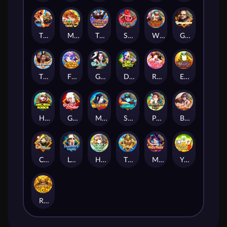
Thor vs Loki
Mahjong Gold 3
TRICK OR TREAT
Sushi Match
Wilderness Hunting
Gaogashou
Three Kingdoms
Fighting Academy
Gumiho
DR. Crazy
Run Date
Egypt Gods
Halloween Horror
Ghost Zombie
Mutation fish
Star Cruise
Prehistoric Park
Beer Carnival
Cat VS Mouse
Lovecraft's Legacy
Happy Fruit Stand
THOR
Magic House
Yuanbao Mahjong2
Ragnarok Odin