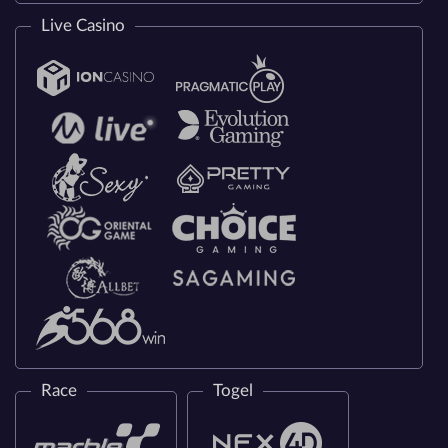
Live Casino
Race
Togel