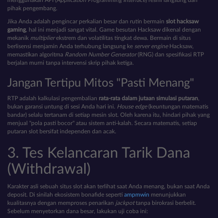
menggunakan API (
Application Programming Interface
) resmi langsung dari
pihak pengembang.
Jika Anda adalah pengincar perkalian besar dan rutin bermain
slot hacksaw
gaming
, hal ini menjadi sangat vital. Game besutan Hacksaw dikenal dengan
mekanik
multiplier
ekstrem dan volatilitas tingkat dewa. Bermain di situs
berlisensi menjamin Anda terhubung langsung ke
server engine
Hacksaw,
memastikan algoritma
Random Number Generator
(RNG) dan spesifikasi RTP
berjalan murni tanpa intervensi skrip pihak ketiga.
Jangan Tertipu Mitos "Pasti Menang"
RTP adalah kalkulasi pengembalian
rata-rata dalam jutaan simulasi putaran
,
bukan garansi untung di sesi Anda hari ini.
House edge
(keuntungan matematis
bandar) selalu tertanam di setiap mesin slot. Oleh karena itu, hindari pihak yang
menjual "pola pasti bocor" atau sistem anti-kalah. Secara matematis, setiap
putaran slot bersifat independen dan acak.
3. Tes Kelancaran Tarik Dana
(Withdrawal)
Karakter asli sebuah situs slot akan terlihat saat Anda menang, bukan saat Anda
deposit. Di sinilah ekosistem bonafide seperti
ampmwin
menunjukkan
kualitasnya dengan memproses penarikan
jackpot
tanpa birokrasi berbelit.
Sebelum menyetorkan dana besar, lakukan uji coba ini: