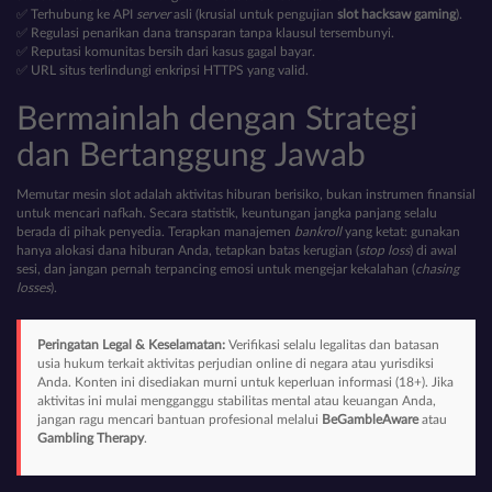
✅ Terhubung ke API
server
asli (krusial untuk pengujian
slot hacksaw gaming
).
✅ Regulasi penarikan dana transparan tanpa klausul tersembunyi.
✅ Reputasi komunitas bersih dari kasus gagal bayar.
✅ URL situs terlindungi enkripsi HTTPS yang valid.
Bermainlah dengan Strategi
dan Bertanggung Jawab
Memutar mesin slot adalah aktivitas hiburan berisiko, bukan instrumen finansial
untuk mencari nafkah. Secara statistik, keuntungan jangka panjang selalu
berada di pihak penyedia. Terapkan manajemen
bankroll
yang ketat: gunakan
hanya alokasi dana hiburan Anda, tetapkan batas kerugian (
stop loss
) di awal
sesi, dan jangan pernah terpancing emosi untuk mengejar kekalahan (
chasing
losses
).
Peringatan Legal & Keselamatan:
Verifikasi selalu legalitas dan batasan
usia hukum terkait aktivitas perjudian online di negara atau yurisdiksi
Anda. Konten ini disediakan murni untuk keperluan informasi (18+). Jika
aktivitas ini mulai mengganggu stabilitas mental atau keuangan Anda,
jangan ragu mencari bantuan profesional melalui
BeGambleAware
atau
Gambling Therapy
.