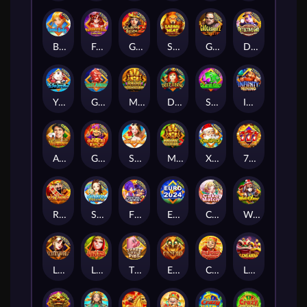
Beach Baby2
Fortunate Lion-Lucky Mix
Gods of Egypt2
SAFARI HEAT-MULTIPLY FUN
Gaogashou2 MULTIPLY FUN
Detective Girl
Yu Yue Long Men
Ghost Mansion
Mayan Adventure
Deep Rising
Slime Gem
Infinity Mining
All for the Winner
Gong Xi Fa Cai
Sugar Bar
Mayan Adventure2
X'mas Gift City
777-CLASSIC STYLE
Rich Fortune 2
Songkran Festival
Fighting Academy 2
EURO2024
CakeMatch
Weird Xmas
LUXURY WORLD
Little Red Riding Hood
Three Little Pigs
Ennead
Cai Shen Arrives!
Lion's area