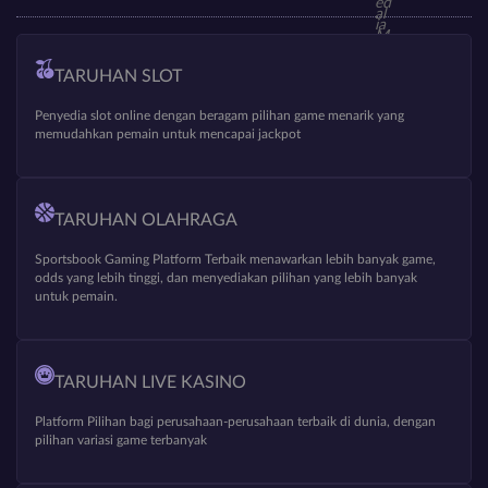
TARUHAN SLOT
Penyedia slot online dengan beragam pilihan game menarik yang
memudahkan pemain untuk mencapai jackpot
TARUHAN OLAHRAGA
Sportsbook Gaming Platform Terbaik menawarkan lebih banyak game,
odds yang lebih tinggi, dan menyediakan pilihan yang lebih banyak
untuk pemain.
TARUHAN LIVE KASINO
Platform Pilihan bagi perusahaan-perusahaan terbaik di dunia, dengan
pilihan variasi game terbanyak