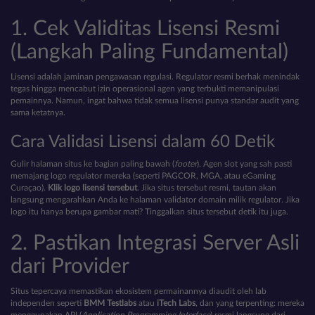
1. Cek Validitas Lisensi Resmi
(Langkah Paling Fundamental)
Lisensi adalah jaminan pengawasan regulasi. Regulator resmi berhak menindak
tegas hingga mencabut izin operasional agen yang terbukti memanipulasi
pemainnya. Namun, ingat bahwa tidak semua lisensi punya standar audit yang
sama ketatnya.
Cara Validasi Lisensi dalam 60 Detik
Gulir halaman situs ke bagian paling bawah (
footer
). Agen slot yang sah pasti
memajang logo regulator mereka (seperti PAGCOR, MGA, atau eGaming
Curaçao).
Klik logo lisensi tersebut
. Jika situs tersebut resmi, tautan akan
langsung mengarahkan Anda ke halaman validator domain milik regulator. Jika
logo itu hanya berupa gambar mati? Tinggalkan situs tersebut detik itu juga.
2. Pastikan Integrasi Server Asli
dari Provider
Situs tepercaya memastikan ekosistem permainannya diaudit oleh lab
independen seperti
BMM Testlabs
atau
iTech Labs
, dan yang terpenting: mereka