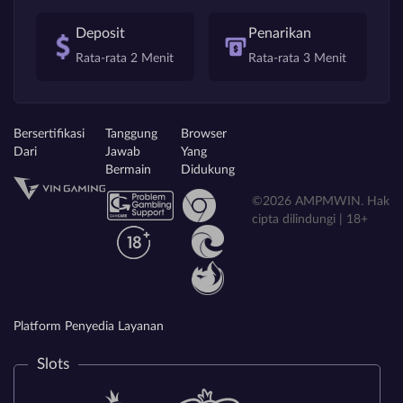
Deposit
Penarikan
Rata-rata 2 Menit
Rata-rata 3 Menit
Bersertifikasi
Tanggung
Browser
Dari
Jawab
Yang
Bermain
Didukung
©2026 AMPMWIN. Hak
cipta dilindungi | 18+
Platform Penyedia Layanan
Slots