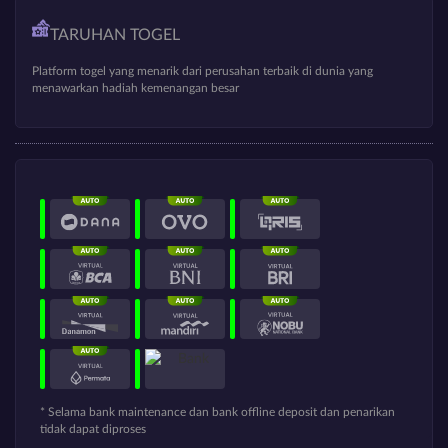
TARUHAN TOGEL
Platform togel yang menarik dari perusahan terbaik di dunia yang
menawarkan hadiah kemenangan besar
* Selama bank maintenance dan bank offline deposit dan penarikan
tidak dapat diproses