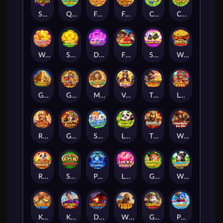
Stonelions
Quetzalcoatl
Fortune Horse
Fortune Toto 4D
Crazy ATM
Crazy Money Rolling
Wealth Rising 2
Super Clovers 2
DISCO 777
Fiesta de Mexicana
Super Ace
Wealth Rolling
Golden Temple2
Gold Rush Blast
MEOW DYNASTY
Vault Beauty Thief
The Age Of Navigation
Legend of Aztec2
ROMAN WARRIOR2
Gods of Egypt
Strike Storm
Lucky Panda
Thor of Mars
Warlord Lu Bu
Rolling Panda
STAR Bingo
Pluto Gems
Lucky Piggy
Gold Rush Party
Woof-woof Paradise
King's Return
Knife Throwing Show
Dragon's Expedition
Wilderness Lion
Goldmine Blast
Penguin Smash