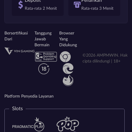
Deposit
Penarikan
Rata-rata 2 Menit
Rata-rata 3 Menit
Bersertifikasi
Tanggung
Browser
Dari
Jawab
Yang
Bermain
Didukung
©2026 AMPMWIN. Hak
cipta dilindungi | 18+
Platform Penyedia Layanan
Slots