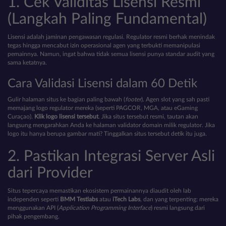
1. Cek Validitas Lisensi Resmi
(Langkah Paling Fundamental)
Lisensi adalah jaminan pengawasan regulasi. Regulator resmi berhak menindak
tegas hingga mencabut izin operasional agen yang terbukti memanipulasi
pemainnya. Namun, ingat bahwa tidak semua lisensi punya standar audit yang
sama ketatnya.
Cara Validasi Lisensi dalam 60 Detik
Gulir halaman situs ke bagian paling bawah (
footer
). Agen slot yang sah pasti
memajang logo regulator mereka (seperti PAGCOR, MGA, atau eGaming
Curaçao).
Klik logo lisensi tersebut
. Jika situs tersebut resmi, tautan akan
langsung mengarahkan Anda ke halaman validator domain milik regulator. Jika
logo itu hanya berupa gambar mati? Tinggalkan situs tersebut detik itu juga.
2. Pastikan Integrasi Server Asli
dari Provider
Situs tepercaya memastikan ekosistem permainannya diaudit oleh lab
independen seperti
BMM Testlabs
atau
iTech Labs
, dan yang terpenting: mereka
menggunakan API (
Application Programming Interface
) resmi langsung dari
pihak pengembang.