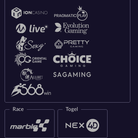
Race
Togel