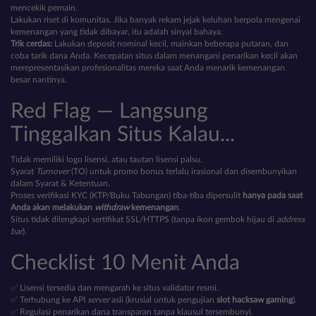
mencekik pemain.
Lakukan riset di komunitas. Jika banyak rekam jejak keluhan berpola mengenai
kemenangan yang tidak dibayar, itu adalah sinyal bahaya.
Trik cerdas:
Lakukan deposit nominal kecil, mainkan beberapa putaran, dan
coba tarik dana Anda. Kecepatan situs dalam menangani penarikan kecil akan
merepresentasikan profesionalitas mereka saat Anda menarik kemenangan
besar nantinya.
Red Flag — Langsung
Tinggalkan Situs Kalau...
Tidak memiliki logo lisensi, atau tautan lisensi palsu.
Syarat
Turnover
(TO) untuk promo bonus terlalu irasional dan disembunyikan
dalam Syarat & Ketentuan.
Proses verifikasi KYC (KTP/Buku Tabungan) tiba-tiba dipersulit
hanya pada saat
Anda akan melakukan
withdraw
kemenangan
.
Situs tidak dilengkapi sertifikat SSL/HTTPS (tanpa ikon gembok hijau di
address
bar
).
Checklist 10 Menit Anda
✅ Lisensi tersedia dan mengarah ke situs validator resmi.
✅ Terhubung ke API
server
asli (krusial untuk pengujian
slot hacksaw gaming
).
✅ Regulasi penarikan dana transparan tanpa klausul tersembunyi.