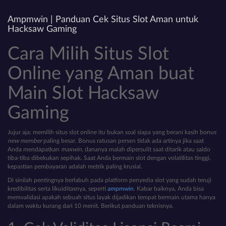
Ampmwin | Panduan Cek Situs Slot Aman untuk
Hacksaw Gaming
Cara Milih Situs Slot
Online yang Aman buat
Main Slot Hacksaw
Gaming
Jujur aja: memilih situs slot online itu bukan soal siapa yang berani kasih bonus
new member
paling besar. Bonus ratusan persen tidak ada artinya jika saat
Anda mendapatkan
maxwin
, dananya malah dipersulit saat ditarik atau saldo
tiba-tiba dibekukan sepihak. Saat Anda bermain slot dengan volatilitas tinggi,
kepastian pembayaran adalah metrik paling krusial.
Di sinilah pentingnya berlabuh pada platform penyedia slot yang sudah teruji
kredibilitas serta likuiditasnya, seperti
ampmwin
. Kabar baiknya, Anda bisa
memvalidasi apakah sebuah situs layak dijadikan tempat bermain utama hanya
dalam waktu kurang dari 10 menit. Berikut panduan teknisnya.