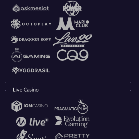
Live Casino