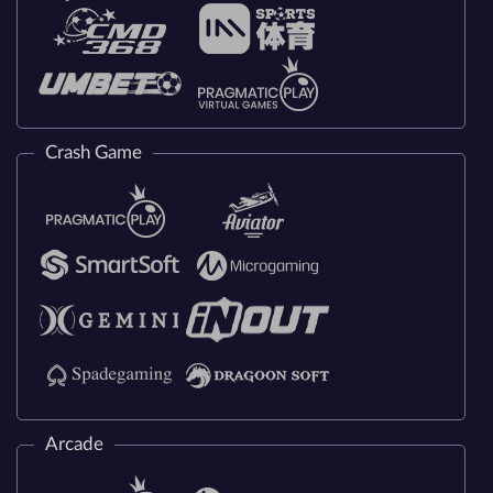
Crash Game
Arcade