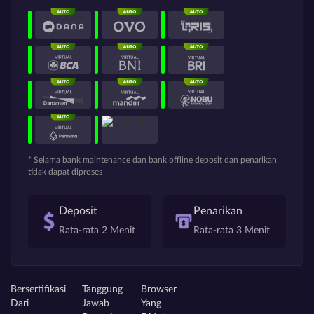
* Selama bank maintenance dan bank offline deposit dan penarikan
tidak dapat diproses
Deposit
Penarikan
Rata-rata 2 Menit
Rata-rata 3 Menit
Bersertifikasi
Tanggung
Browser
Dari
Jawab
Yang