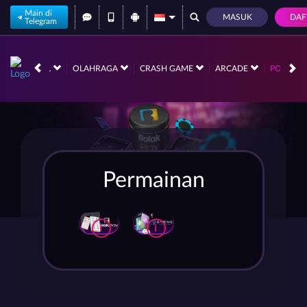
Main di
MASUK
DAF
Telegram
E
TOGEL
OLAHRAGA
CRASH GAME
ARCADE
POKER
Permainan
i
i