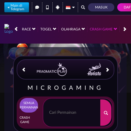
Main di
MASUK
DAF
Telegram
 CASINO
RACE
TOGEL
OLAHRAGA
CRASH GAME
ARC
MICROGAMING
SEMUA
PERMAINAN
CRASH
GAME