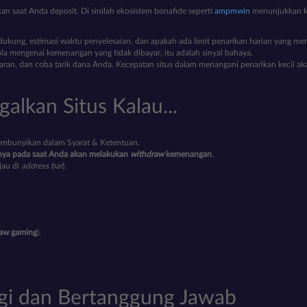
kan saat Anda deposit. Di sinilah ekosistem bonafide seperti
ampmwin
menunjukkan k
ukung, estimasi waktu penyelesaian, dan apakah ada limit penarikan harian yang me
ola mengenai kemenangan yang tidak dibayar, itu adalah sinyal bahaya.
ran, dan coba tarik dana Anda. Kecepatan situs dalam menangani penarikan kecil ak
alkan Situs Kalau...
sembunyikan dalam Syarat & Ketentuan.
nya pada saat Anda akan melakukan
withdraw
kemenangan
.
jau di
address bar
).
saw gaming
).
gi dan Bertanggung Jawab