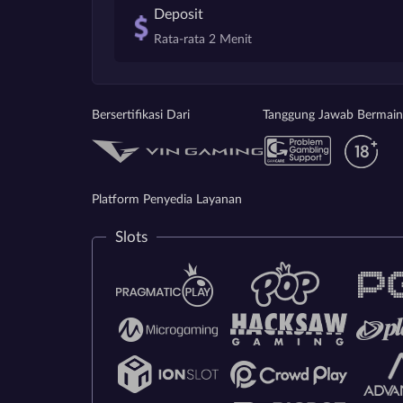
Deposit
Rata-rata 2 Menit
Bersertifikasi Dari
Tanggung Jawab Bermain
Platform Penyedia Layanan
Slots