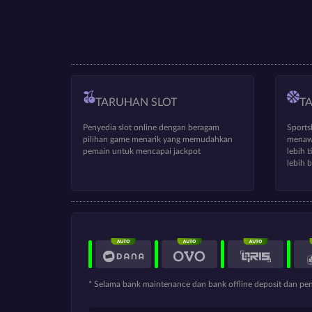
TARUHAN SLOT
T
Penyedia slot online dengan beragam
Sports
pilihan game menarik yang memudahkan
menawa
pemain untuk mencapai jackpot
lebih 
lebih 
* Selama bank maintenance dan bank offline deposit dan pen