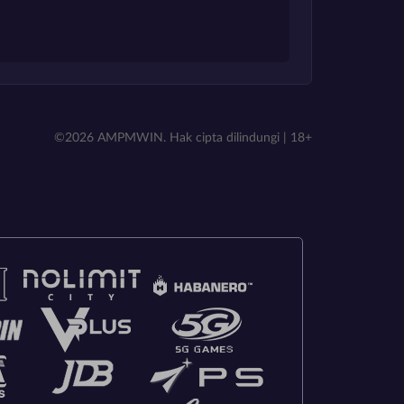
©2026 AMPMWIN. Hak cipta dilindungi | 18+