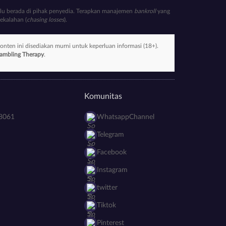
elalu berada di pihak penyedia. Terapkan manajemen
bankroll
yang
ekalahan (
chasing losses
).
 Konten ini disediakan murni untuk keperluan informasi (18+).
ambling Therapy
.
Komunitas
8061
WhatsappChannel
Telegram
Facebook
Instagram
twitter
Tiktok
Pinterest