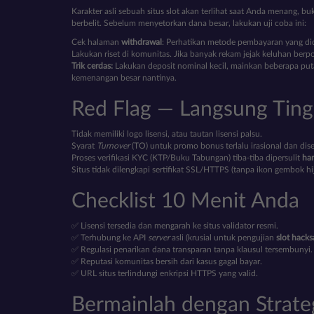
Karakter asli sebuah situs slot akan terlihat saat Anda menang, bu
berbelit. Sebelum menyetorkan dana besar, lakukan uji coba ini:
Cek halaman
withdrawal
: Perhatikan metode pembayaran yang did
Lakukan riset di komunitas. Jika banyak rekam jejak keluhan berp
Trik cerdas:
Lakukan deposit nominal kecil, mainkan beberapa puta
kemenangan besar nantinya.
Red Flag — Langsung Tingg
Tidak memiliki logo lisensi, atau tautan lisensi palsu.
Syarat
Turnover
(TO) untuk promo bonus terlalu irasional dan di
Proses verifikasi KYC (KTP/Buku Tabungan) tiba-tiba dipersulit
ha
Situs tidak dilengkapi sertifikat SSL/HTTPS (tanpa ikon gembok hi
Checklist 10 Menit Anda
✅ Lisensi tersedia dan mengarah ke situs validator resmi.
✅ Terhubung ke API
server
asli (krusial untuk pengujian
slot hack
✅ Regulasi penarikan dana transparan tanpa klausul tersembunyi.
✅ Reputasi komunitas bersih dari kasus gagal bayar.
✅ URL situs terlindungi enkripsi HTTPS yang valid.
Bermainlah dengan Strate