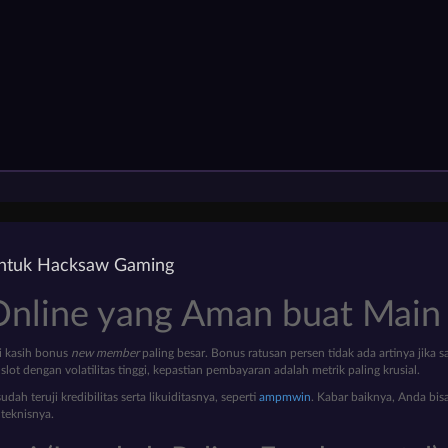
untuk Hacksaw Gaming
t Online yang Aman buat Mai
ni kasih bonus
new member
paling besar. Bonus ratusan persen tidak ada artinya jik
slot dengan volatilitas tinggi, kepastian pembayaran adalah metrik paling krusial.
ah teruji kredibilitas serta likuiditasnya, seperti
ampmwin
. Kabar baiknya, Anda bis
teknisnya.