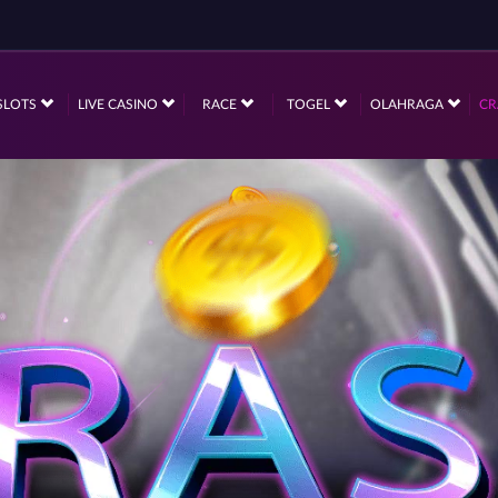
SLOTS
LIVE CASINO
RACE
TOGEL
OLAHRAGA
CR