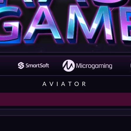
AVIATOR