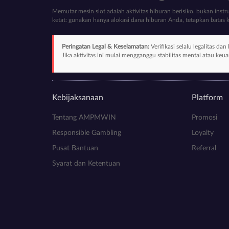
Memutar mesin slot adalah aktivitas hiburan berisiko, bukan inst
ketat: gunakan hanya alokasi dana hiburan Anda, tetapkan batas k
Peringatan Legal & Keselamatan:
Verifikasi selalu legalitas da
Jika aktivitas ini mulai mengganggu stabilitas mental atau ke
Kebijaksanaan
Platform
Tentang AMPMWIN
Promosi
Responsible Gambling
Loyalty
Pusat Bantuan
Referral
Syarat dan Ketentuan