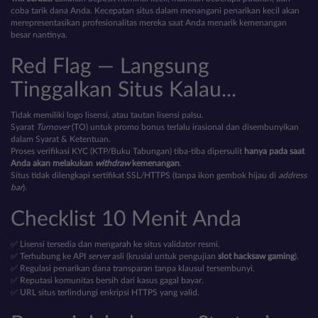
coba tarik dana Anda. Kecepatan situs dalam menangani penarikan kecil akan
merepresentasikan profesionalitas mereka saat Anda menarik kemenangan
besar nantinya.
Red Flag — Langsung
Tinggalkan Situs Kalau...
Tidak memiliki logo lisensi, atau tautan lisensi palsu.
Syarat
Turnover
(TO) untuk promo bonus terlalu irasional dan disembunyikan
dalam Syarat & Ketentuan.
Proses verifikasi KYC (KTP/Buku Tabungan) tiba-tiba dipersulit
hanya pada saat
Anda akan melakukan
withdraw
kemenangan
.
Situs tidak dilengkapi sertifikat SSL/HTTPS (tanpa ikon gembok hijau di
address
bar
).
Checklist 10 Menit Anda
✅ Lisensi tersedia dan mengarah ke situs validator resmi.
✅ Terhubung ke API
server
asli (krusial untuk pengujian
slot hacksaw gaming
).
✅ Regulasi penarikan dana transparan tanpa klausul tersembunyi.
✅ Reputasi komunitas bersih dari kasus gagal bayar.
✅ URL situs terlindungi enkripsi HTTPS yang valid.