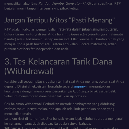
memastikan algoritma
Random Number Generator
(RNG) dan spesifikasi RTP
berjalan murni tanpa intervensi skrip pihak ketiga.
Jangan Tertipu Mitos "Pasti Menang"
RTP adalah kalkulasi pengembalian
rata-rata dalam jutaan simulasi putaran
,
bukan garansi untung di sesi Anda hari ini.
House edge
(keuntungan matematis
bandar) selalu tertanam di setiap mesin slot. Oleh karena itu, hindari pihak yang
menjual "pola pasti bocor" atau sistem anti-kalah. Secara matematis, setiap
putaran slot bersifat independen dan acak.
3. Tes Kelancaran Tarik Dana
(Withdrawal)
Karakter asli sebuah situs slot akan terlihat saat Anda menang, bukan saat Anda
deposit. Di sinilah ekosistem bonafide seperti
ampmwin
menunjukkan
kualitasnya dengan memproses penarikan
jackpot
tanpa birokrasi berbelit.
Sebelum menyetorkan dana besar, lakukan uji coba ini:
Cek halaman
withdrawal
: Perhatikan metode pembayaran yang didukung,
estimasi waktu penyelesaian, dan apakah ada limit penarikan harian yang
mencekik pemain.
Lakukan riset di komunitas. Jika banyak rekam jejak keluhan berpola mengenai
kemenangan yang tidak dibayar, itu adalah sinyal bahaya.
Trik cerdas:
Lakukan deposit nominal kecil, mainkan beberapa putaran, dan