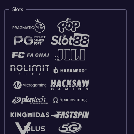
Slots