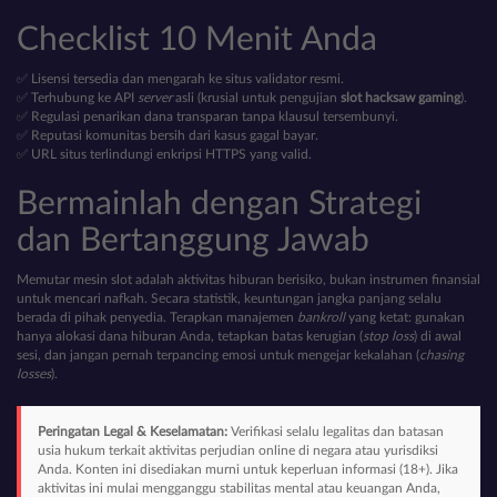
Checklist 10 Menit Anda
✅ Lisensi tersedia dan mengarah ke situs validator resmi.
✅ Terhubung ke API
server
asli (krusial untuk pengujian
slot hacksaw gaming
).
✅ Regulasi penarikan dana transparan tanpa klausul tersembunyi.
✅ Reputasi komunitas bersih dari kasus gagal bayar.
✅ URL situs terlindungi enkripsi HTTPS yang valid.
Bermainlah dengan Strategi
dan Bertanggung Jawab
Memutar mesin slot adalah aktivitas hiburan berisiko, bukan instrumen finansial
untuk mencari nafkah. Secara statistik, keuntungan jangka panjang selalu
berada di pihak penyedia. Terapkan manajemen
bankroll
yang ketat: gunakan
hanya alokasi dana hiburan Anda, tetapkan batas kerugian (
stop loss
) di awal
sesi, dan jangan pernah terpancing emosi untuk mengejar kekalahan (
chasing
losses
).
Peringatan Legal & Keselamatan:
Verifikasi selalu legalitas dan batasan
usia hukum terkait aktivitas perjudian online di negara atau yurisdiksi
Anda. Konten ini disediakan murni untuk keperluan informasi (18+). Jika
aktivitas ini mulai mengganggu stabilitas mental atau keuangan Anda,