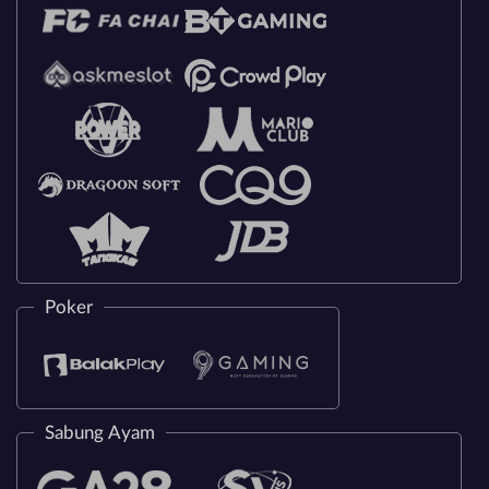
Poker
Sabung Ayam