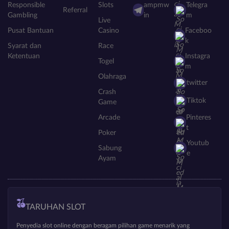
Responsible
Slots
ampmw
Telegra
Referral
Gambling
in
m
Live
Pusat Bantuan
Casino
Faceboo
k
Syarat dan
Race
Ketentuan
Instagra
Togel
m
Olahraga
twitter
Crash
Tiktok
Game
Arcade
Pinteres
t
Poker
Youtub
Sabung
e
Ayam
TARUHAN SLOT
Penyedia slot online dengan beragam pilihan game menarik yang