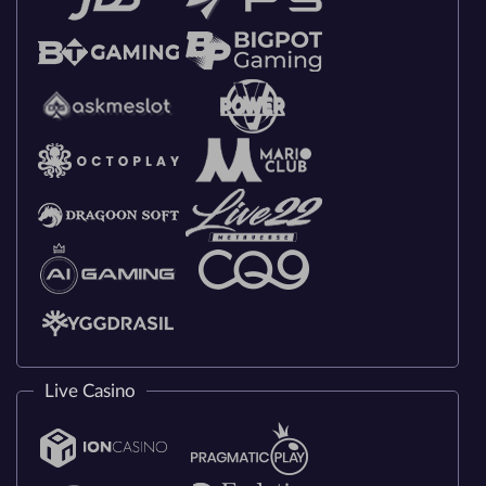
Live Casino