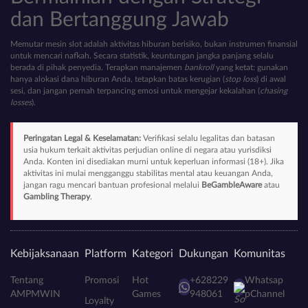
dan Bertanggung Jawab
Memutar mesin slot adalah aktivitas hiburan berisiko, bukan instrumen finansial
untuk mencari nafkah. Secara statistik, keuntungan jangka panjang selalu
berada di pihak penyedia. Terapkan manajemen
bankroll
yang ketat: gunakan
hanya alokasi dana hiburan Anda, tetapkan batas kerugian (
stop loss
) di awal
sesi, dan jangan pernah terpancing emosi untuk mengejar kekalahan (
chasing
losses
).
Peringatan Legal & Keselamatan:
Verifikasi selalu legalitas dan batasan
usia hukum terkait aktivitas perjudian online di negara atau yurisdiksi
Anda. Konten ini disediakan murni untuk keperluan informasi (18+). Jika
aktivitas ini mulai mengganggu stabilitas mental atau keuangan Anda,
jangan ragu mencari bantuan profesional melalui
BeGambleAware
atau
Gambling Therapy
.
Kebijaksanaan
Platform
Kategori
Dukungan
Komunitas
Tentang
Promosi
Hot
+628229
Whatsap
AMPMWIN
Games
948061
pChannel
Loyalty