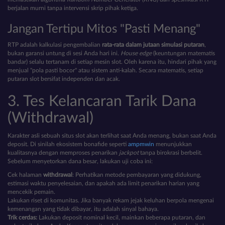
berjalan murni tanpa intervensi skrip pihak ketiga.
Jangan Tertipu Mitos "Pasti Menang"
RTP adalah kalkulasi pengembalian
rata-rata dalam jutaan simulasi putaran
,
bukan garansi untung di sesi Anda hari ini.
House edge
(keuntungan matematis
bandar) selalu tertanam di setiap mesin slot. Oleh karena itu, hindari pihak yang
menjual "pola pasti bocor" atau sistem anti-kalah. Secara matematis, setiap
putaran slot bersifat independen dan acak.
3. Tes Kelancaran Tarik Dana
(Withdrawal)
Karakter asli sebuah situs slot akan terlihat saat Anda menang, bukan saat Anda
deposit. Di sinilah ekosistem bonafide seperti
ampmwin
menunjukkan
kualitasnya dengan memproses penarikan
jackpot
tanpa birokrasi berbelit.
Sebelum menyetorkan dana besar, lakukan uji coba ini:
Cek halaman
withdrawal
: Perhatikan metode pembayaran yang didukung,
estimasi waktu penyelesaian, dan apakah ada limit penarikan harian yang
mencekik pemain.
Lakukan riset di komunitas. Jika banyak rekam jejak keluhan berpola mengenai
kemenangan yang tidak dibayar, itu adalah sinyal bahaya.
Trik cerdas:
Lakukan deposit nominal kecil, mainkan beberapa putaran, dan