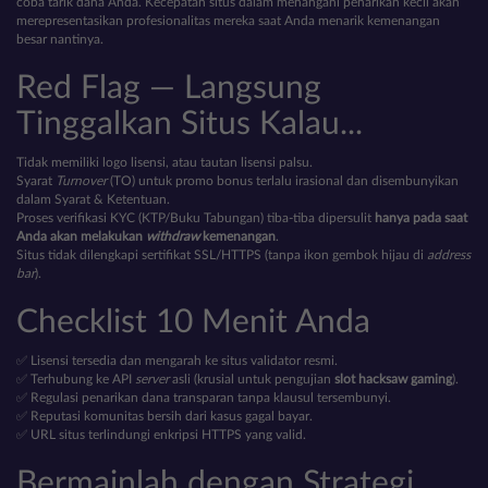
coba tarik dana Anda. Kecepatan situs dalam menangani penarikan kecil akan
merepresentasikan profesionalitas mereka saat Anda menarik kemenangan
besar nantinya.
Red Flag — Langsung
Tinggalkan Situs Kalau...
Tidak memiliki logo lisensi, atau tautan lisensi palsu.
Syarat
Turnover
(TO) untuk promo bonus terlalu irasional dan disembunyikan
dalam Syarat & Ketentuan.
Proses verifikasi KYC (KTP/Buku Tabungan) tiba-tiba dipersulit
hanya pada saat
Anda akan melakukan
withdraw
kemenangan
.
Situs tidak dilengkapi sertifikat SSL/HTTPS (tanpa ikon gembok hijau di
address
bar
).
Checklist 10 Menit Anda
✅ Lisensi tersedia dan mengarah ke situs validator resmi.
✅ Terhubung ke API
server
asli (krusial untuk pengujian
slot hacksaw gaming
).
✅ Regulasi penarikan dana transparan tanpa klausul tersembunyi.
✅ Reputasi komunitas bersih dari kasus gagal bayar.
✅ URL situs terlindungi enkripsi HTTPS yang valid.
Bermainlah dengan Strategi