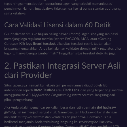
tegas hingga mencabut izin operasional agen yang terbukti memanipulasi
pemainnya. Namun, ingat bahwa tidak semua lisensi punya standar audit yang
sama ketatnya.
Cara Validasi Lisensi dalam 60 Detik
Gulir halaman situs ke bagian paling bawah (
footer
). Agen slot yang sah pasti
memajang logo regulator mereka (seperti PAGCOR, MGA, atau eGaming
Curaçao).
Klik logo lisensi tersebut
. Jika situs tersebut resmi, tautan akan
langsung mengarahkan Anda ke halaman validator domain milik regulator. Jika
logo itu hanya berupa gambar mati? Tinggalkan situs tersebut detik itu juga.
2. Pastikan Integrasi Server Asli
dari Provider
Situs tepercaya memastikan ekosistem permainannya diaudit oleh lab
independen seperti
BMM Testlabs
atau
iTech Labs
, dan yang terpenting: mereka
menggunakan API (
Application Programming Interface
) resmi langsung dari
pihak pengembang.
Jika Anda adalah pengincar perkalian besar dan rutin bermain
slot hacksaw
gaming
, hal ini menjadi sangat vital. Game besutan Hacksaw dikenal dengan
mekanik
multiplier
ekstrem dan volatilitas tingkat dewa. Bermain di situs
berlisensi menjamin Anda terhubung langsung ke
server engine
Hacksaw,
memastikan algoritma
Random Number Generator
(RNG) dan spesifikasi RTP